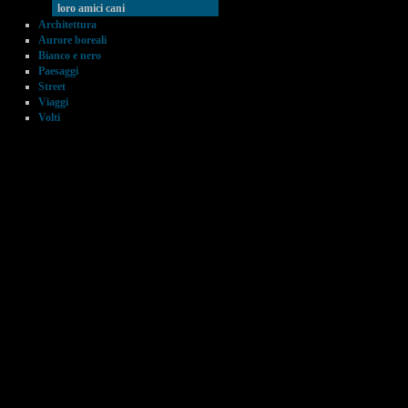
loro amici cani
Architettura
Aurore boreali
Bianco e nero
Paesaggi
Street
Viaggi
Volti