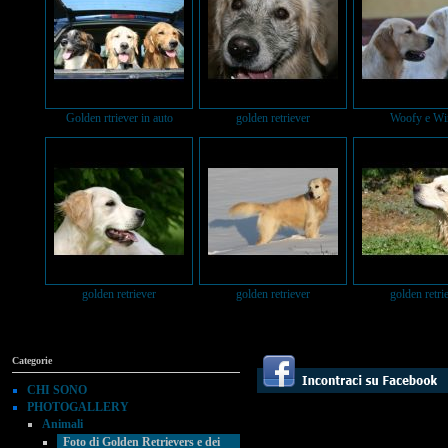
Golden rtriever in auto
golden retriever
Woofy e Wi
golden retriever
golden retriever
golden retri
Categorie
CHI SONO
PHOTOGALLERY
Animali
Foto di Golden Retrievers e dei