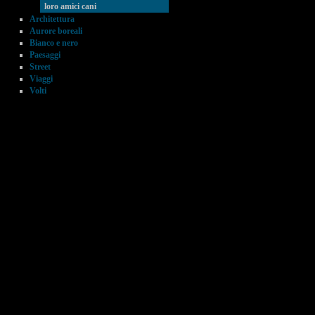
loro amici cani
Architettura
Aurore boreali
Bianco e nero
Paesaggi
Street
Viaggi
Volti