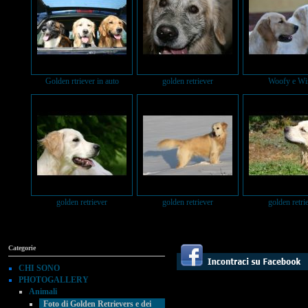
Golden rtriever in auto
golden retriever
Woofy e Wi
golden retriever
golden retriever
golden retri
Categorie
CHI SONO
PHOTOGALLERY
Animali
Foto di Golden Retrievers e dei