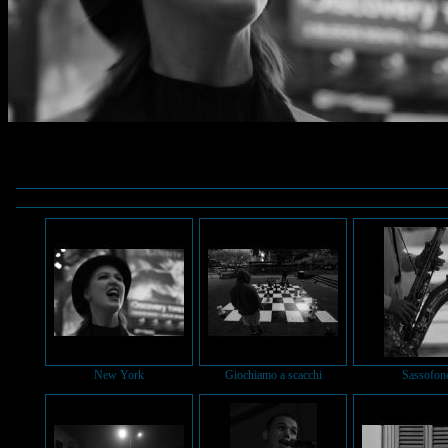
New York
Giochiamo a scacchi
Sassofon