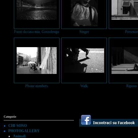
Fuori da casa mia, Gossolengo
Singer
Presenze
Phone numbers
Walk
Riposo
Categorie
CHI SONO
PHOTOGALLERY
Animali