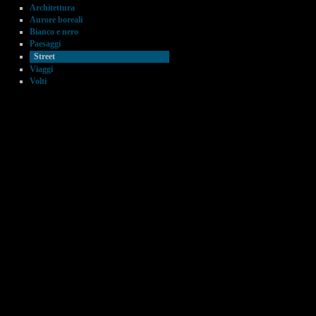
Architettura
Aurore boreali
Bianco e nero
Paesaggi
Street
Viaggi
Volti