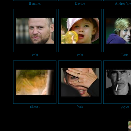
Il runner
Davide
Andrea Viv
volti
volti
Ilaria
riflessi
Vale
psyco