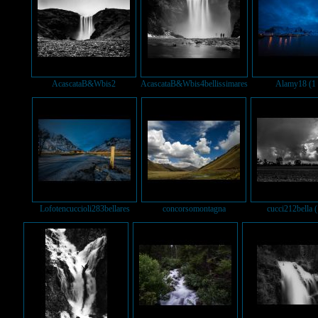
AcascataB&Wbis2
AcascataB&Wbis4bellissimares
Alamy18 (1 
Lofotencuccioli283bellares
concorsomontagna
cucci212bella (