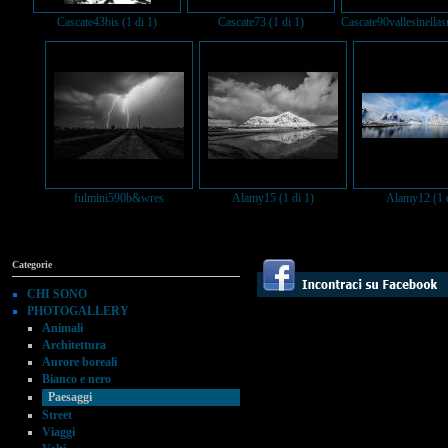
Cascate43bis (1 di 1)
Cascate73 (1 di 1)
Cascate90vallesinellas
fulmini590b&wres
Alamy15 (1 di 1)
Alamy12 (1 d
Categorie
CHI SONO
PHOTOGALLERY
Animali
Architettura
Aurore boreali
Bianco e nero
Paesaggi
Street
Viaggi