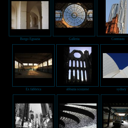
Borgo Egnazia
Galleria
Contrasto
Ex fabbrica
abbazia scozzese
sydney