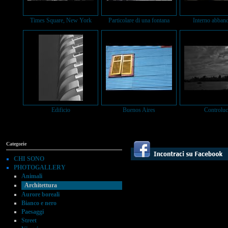
Times Square, New York
Particolare di una fontana
Interno abban
Edificio
Buenos Aires
Controluc
Categorie
CHI SONO
PHOTOGALLERY
Animali
Architettura
Aurore boreali
Bianco e nero
Paesaggi
Street