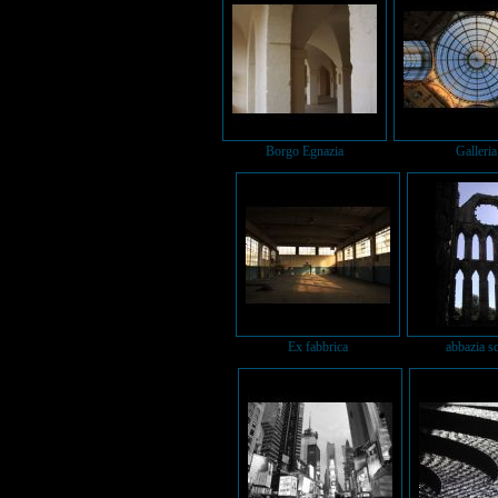
Borgo Egnazia
Galleria
Ex fabbrica
abbazia s