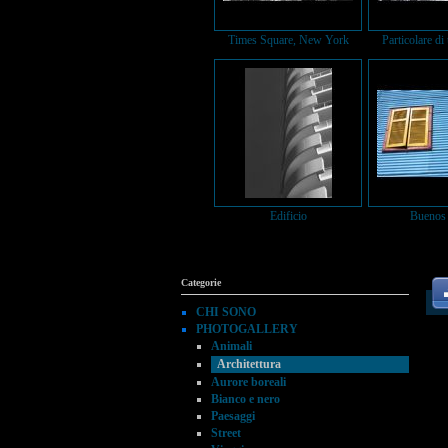
Times Square, New York
Particolare di
Edificio
Buenos 
Categorie
CHI SONO
PHOTOGALLERY
Animali
Architettura
Aurore boreali
Bianco e nero
Paesaggi
Street