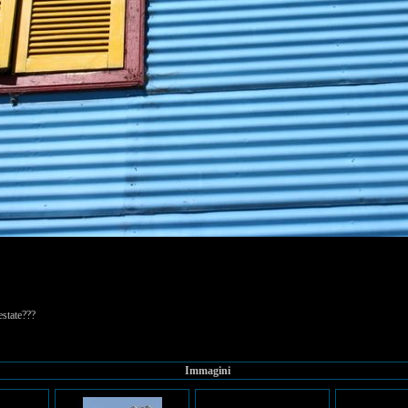
estate???
Immagini