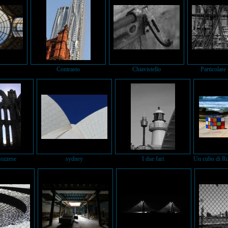
Contrasto
Chiavistello
Particolare 
cozzese
sydney
I due fari
Un cubo di Ru