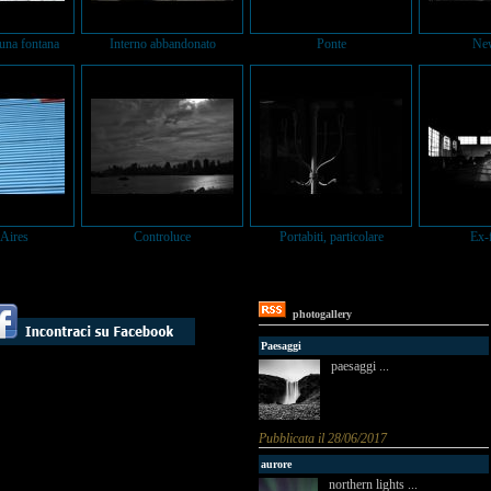
 una fontana
Interno abbandonato
Ponte
Ne
Aires
Controluce
Portabiti, particolare
Ex-
photogallery
Paesaggi
paesaggi ...
Pubblicata il 28/06/2017
aurore
northern lights ...