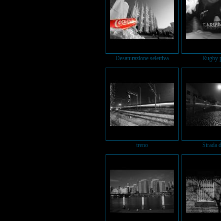
Desaturazione selettiva
Rugby p
treno
Strada d