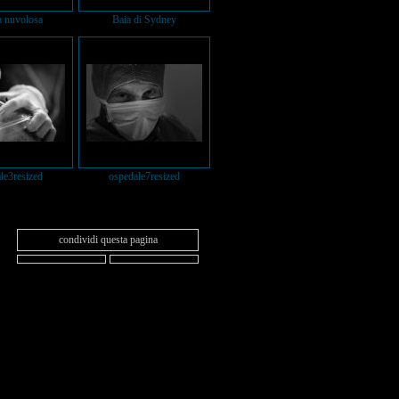
 nuvolosa
Baia di Sydney
le3resized
ospedale7resized
condividi questa pagina