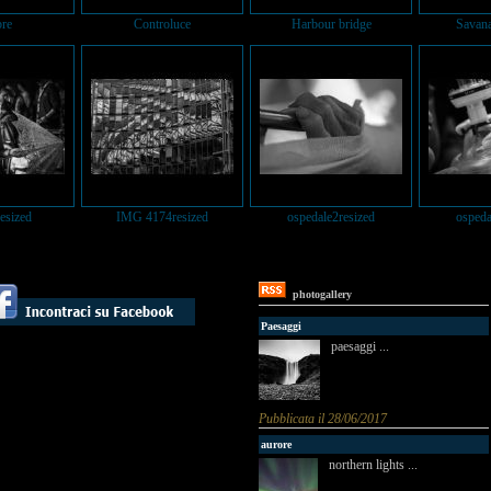
re
Controluce
Harbour bridge
Savana
resized
IMG 4174resized
ospedale2resized
ospeda
photogallery
Paesaggi
paesaggi ...
Pubblicata il 28/06/2017
aurore
northern lights ...