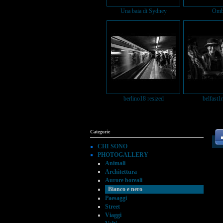
Una baia di Sydney
Omb
berlino18 resized
belfast1
Categorie
CHI SONO
PHOTOGALLERY
Animali
Architettura
Aurore boreali
Bianco e nero
Paesaggi
Street
Viaggi