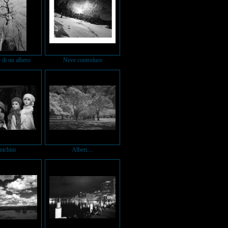
 di un albero
Neve controluce
nichini
Alberi....