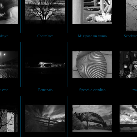
layer
Controluce
Mi riposo un attimo
Scheletro
i casa
Benzinaio
Specchio cittadino
ma