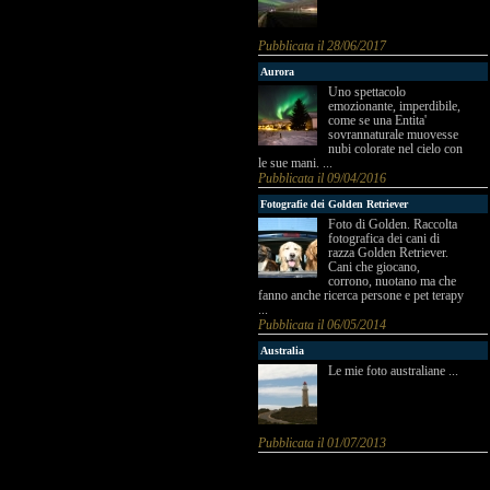
Pubblicata il 28/06/2017
Aurora
Uno spettacolo
emozionante, imperdibile,
come se una Entita'
sovrannaturale muovesse
nubi colorate nel cielo con
le sue mani. ...
Pubblicata il 09/04/2016
Fotografie dei Golden Retriever
Foto di Golden. Raccolta
fotografica dei cani di
razza Golden Retriever.
Cani che giocano,
corrono, nuotano ma che
fanno anche ricerca persone e pet terapy
...
Pubblicata il 06/05/2014
Australia
Le mie foto australiane ...
Pubblicata il 01/07/2013