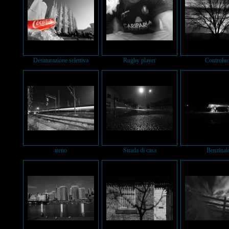
Desaturazione selettiva
Rugby player
Controluc
treno
Strada di casa
Benzinai