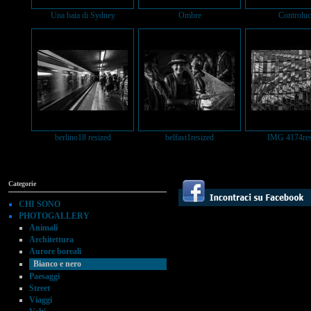
Una baia di Sydney
Ombre
Controluc
berlino18 resized
belfast1resized
IMG 4174res
Categorie
CHI SONO
PHOTOGALLERY
Animali
Architettura
Aurore boreali
Bianco e nero
Paesaggi
Street
Viaggi